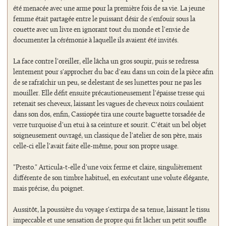
été menacée avec une arme pour la première fois de sa vie. La jeune
femme était partagée entre le puissant désir de s'enfouir sous la
couette avec un livre en ignorant tout du monde et l'envie de
documenter la cérémonie à laquelle ils avaient été invités.
La face contre l'oreiller, elle lâcha un gros soupir, puis se redressa
lentement pour s'approcher du bac d'eau dans un coin de la pièce afin
de se rafraîchir un peu, se delestant de ses lunettes pour ne pas les
mouiller. Elle défit ensuite précautioneusement l'épaisse tresse qui
retenait ses cheveux, laissant les vagues de cheveux noirs coulaient
dans son dos, enfin, Cassiopée tira une courte baguette torsadée de
verre turquoise d'un etui à sa ceinture et sourit. C'était un bel objet
soigneusement ouvragé, un classique de l'atelier de son père, mais
celle-ci elle l'avait faite elle-même, pour son propre usage.
"Presto." Articula-t-elle d'une voix ferme et claire, singulièrement
différente de son timbre habituel, en exécutant une volute élégante,
mais précise, du poignet.
Aussitôt, la poussière du voyage s'extirpa de sa tenue, laissant le tissu
impeccable et une sensation de propre qui fit lâcher un petit souffle