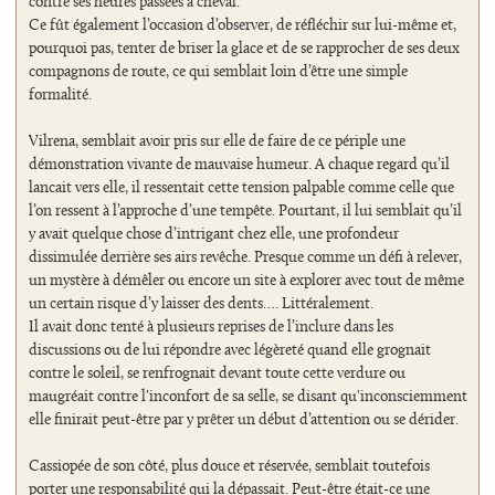
contre ses heures passées à cheval.
Ce fût également l’occasion d’observer, de réfléchir sur lui-même et,
pourquoi pas, tenter de briser la glace et de se rapprocher de ses deux
compagnons de route, ce qui semblait loin d’être une simple
formalité.
Vilrena, semblait avoir pris sur elle de faire de ce périple une
démonstration vivante de mauvaise humeur. A chaque regard qu’il
lancait vers elle, il ressentait cette tension palpable comme celle que
l’on ressent à l’approche d’une tempête. Pourtant, il lui semblait qu’il
y avait quelque chose d’intrigant chez elle, une profondeur
dissimulée derrière ses airs revêche. Presque comme un défi à relever,
un mystère à démêler ou encore un site à explorer avec tout de même
un certain risque d’y laisser des dents…. Littéralement.
Il avait donc tenté à plusieurs reprises de l’inclure dans les
discussions ou de lui répondre avec légèreté quand elle grognait
contre le soleil, se renfrognait devant toute cette verdure ou
maugréait contre l'inconfort de sa selle, se disant qu'inconsciemment
elle finirait peut-être par y prêter un début d’attention ou se dérider.
Cassiopée de son côté, plus douce et réservée, semblait toutefois
porter une responsabilité qui la dépassait. Peut-être était-ce une