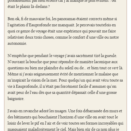
probablement pas bien écouté car j'ai manqué le plus évident : où
était le plaisir là-dedans ?
Bon ok, fi de mauvaise foi, les panoramas étaient corrects même si
l'agitation d'Eauprofonde me manquait. Je percevais toutefois en
quoi ce genre de voyage était une expérience qui pouvait me faire
relativiser deux trois choses, comme le confort d'une ville ou notre
autonomie.
N'empêche que pendant le voyage j'avais sacrément tiré la gueule.
N'ouvrant la bouche que pour répondre de manière laconique aux
questions ou bien me plaindre du soleil ou de... et bien tout ce
vert
là.
Même si j'avais soigneusement évité de mentionner le malaise que
m'inspirait la vision de la mer. Pour quelqu'un qui avait vécu toute sa
vie à Eauprofonde, il n'était pas forcément facile d'assumer qu'on
avait peur de l'eau dès que sa quantité dépassait celle d'une grosse
baignoire.
J'avais en revanche adoré les nuages. Une fois débarrassée des murs et
des bâtiments qui bouchaient l'horizon d'une ville on avait tout le
loisir de lever le pif en l'air et de voir toutes ses formes incroyables qui
masquaient maladroitement le ciel. Mais bien sûr de ça non plus je