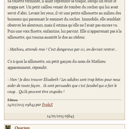
Sa toilette terminée, il allait reprendre sa traque, lorsqu'un bruit le
stoppa net. Un petit caillou venait de tomber du rocher qui lui avait
servit d'abri. Levant les yeux, il vit une petite silhouette au milieu des
buissons qui parsemait le sommet du rocher. Immobile, elle semblait
observer les alentours, mais il estima qu'elle ne l'avait pas encore vu.
Puis une voix fluette, enfantine, lui parvint. Elle n'appartenait pas à la
silhouette, qui tourna aussitôt le dos au rôdeur.
-
Mathieu, attends-moi ! C'est dangereux par ici, on devrait rentrer...
Ce à quoi la silhouette, un petit garçon du nom de Mathieu
apparemment, répondit.
-
Non ! Je dois trouver Elisabeth ! Les adultes sont trop bêtes pour nous
aider de toute façon... ils sont persuadés que c'est Jazabel qui a fait le
coup... Qu'ils peuvent être stupides !
Edition
14/01/2025 09h43 par
FroloX
14/01/2025 09h43
Quarion