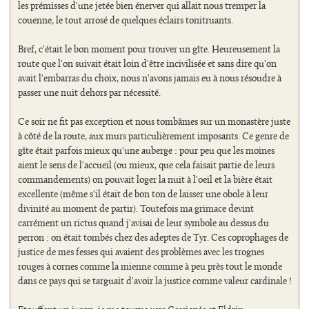
les prémisses d'une jetée bien énerver qui allait nous tremper la
couenne, le tout arrosé de quelques éclairs tonitruants.
Bref, c'était le bon moment pour trouver un gîte. Heureusement la
route que l'on suivait était loin d'être incivilisée et sans dire qu'on
avait l'embarras du choix, nous n'avons jamais eu à nous résoudre à
passer une nuit dehors par nécessité.
Ce soir ne fit pas exception et nous tombâmes sur un monastère juste
à côté de la route, aux murs particulièrement imposants. Ce genre de
gîte était parfois mieux qu'une auberge : pour peu que les moines
aient le sens de l'accueil (ou mieux, que cela faisait partie de leurs
commandements) on pouvait loger la nuit à l'oeil et la bière était
excellente (même s'il était de bon ton de laisser une obole à leur
divinité au moment de partir). Toutefois ma grimace devint
carrément un rictus quand j'avisai de leur symbole au dessus du
perron : on était tombés chez des adeptes de Tyr. Ces coprophages de
justice de mes fesses qui avaient des problèmes avec les trognes
rouges à cornes comme la mienne comme à peu près tout le monde
dans ce pays qui se targuait d'avoir la justice comme valeur cardinale !