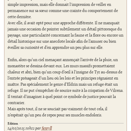
simple impression, mais elle donnait l'impression de veiller en
permanence sur sa sœur comme une crainte du comportement de
cette dernière.
Avec elle, il avait opté pour une approche différente. Il ne manquait
jamais une occasion de pointer subtilement un détail pittoresque du
paysage, une particularité concernant la faune et la flore ou encore un
détail historique sur une anecdote locale afin de l’amuser ou bien
éveiller sa curiosité et d’en apprendre un peu plus sur elle.
Enfin, alors qu’un ciel menaçant annonçait l’arrivée de la pluie, un
monastère se dessina devant eux. Les murs massifs promettaient
chaleur et abri, bien qu’un coup d’oeil à l’insigne de Tyr au-dessus de
l’entrée présageait d’un lieu où les lois et les principes régnaient en
maître. Pas spécialement le genre d’Eldrin mais un refuge était un
refuge. Il ne put s’empêcher de sourire suite à la crispation de Vilrena.
Il tentait d’imaginer à quel point ce symbole de justice pouvait la
contrarier.
Mais après tout, il ne se souciait pas vraiment de tout cela, il
n’espérait qu’un peu de repos pour ses muscles endoloris.
Edition
14/01/2025 10h12 par
fenryll