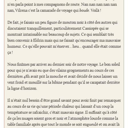
n'en parla point à mes compagnons de route. Nan nan nan nan nan
nan, Vilrena c'est la camarade de voyage qui
boude
. Voilà !
De fait, je faisais un peu figure de mouton noir à côté des autres qui
discutaient tranquillement, particulièrement Cassiopée qui se
montrait intarissable sur beaucoup de sujets. Ce qui semblait très
bien convenir à Eldrin mais qui ne faisait qu'encourager ma mauvaise
humeur. Ce qu'elle pouvait m'énerver... heu... quand elle était comme
ça !
Nous finîmes par arriver au dernier soir de notre voyage. Le bon soleil
pour qui je n'avais eu que des vilains grognements au cours de ces
dernières 48h avait prit la mouche et avait décidé de nous laisser un
vent froid et mouillé sur la bibine pendant qu'il se carapatait derrière
la ligne d'horizon.
Il n'était nul besoin d'être grand savant pour avoir finit par remarquer
au cours de sa vie qu'une période chaleur qui laissait d'un coup la
température se rafraichir, c'était mauvais signe. Il suffisait qu'à côté
de ça les nuages soient gros et noir et l'atmosphère lourde comme la
table familiale après que tout le monde se soit engueulé et on avait là