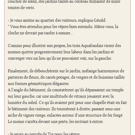
coucher de soleil, des jardins taillés au cordeau brillaient de mille
teintes de verts.
- Je vous amène au quartier des visiteurs, expliqua Gérald.
" Vous êtes attendus pour les vêpres bien entendu. Hâtez vous, la
cloche ne devrait pas tarder à sonner...
Comme pour illustrer son propos, les trois Aquafondais virent des
moines quitter progressivement leur labeur dans les jardins et
converger vers un lieu qu'ils ne pouvaient voir, sur la gauche.
Finalement, ils débouchèrent sur le jardin, mélange harmonieux de
parterres de fleurs, de carrés potager, de vergers et de buissons taillés
aux formes géométriques élégantes.
A l'angle du bâtiment, ils constatèrent qu'ils dépassaient un temple
sur leur gauche, car une multitude de vitraux jouaient avec la
lumière du soleil. Ce qu'ils avaient prit pour une chapelle était en fait
le bâtiment des visiteurs. Ils tournèrent à droite, passant sous une
arche de vignes vierge, enlacées autour d'une structure de fer forgé.
Le moine s'arrêta devant une porte, les invitant à entrer.
- Je serais au temple de Tyr pour les vêpres.