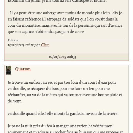
Etouffant un juron, je me tourna vers Cassiopée et Eldrin :
- Il y a peut-être une auberge avec moins de monde plus loin...dis-je
en faisant référence à l'aéropage de soldats que l'on voyait dans la
cour du monastère, mais avec le ton de la personne qui sait d'avance
que son caprice n'obtiendra pas gain de cause.
Edition
13/01/2025 17h15 par
Clem
10/01/2025 00h33
Quarion
Je trouve un endroit au sec et pas très loin d'un court d'eau pour
verdouille, je récupère du bois pour me faire un feu pour me
réchauffer, au vu de la météo qui va tourner avec une bonne pluie et
du vent.
verdouille quand elle à elle monte la garde au niveau de la rivière
Je passe la nuit près du feu à manger une ration, je vérifie mon
équipement et m'adosse au rocher face au buisson qui me protège et