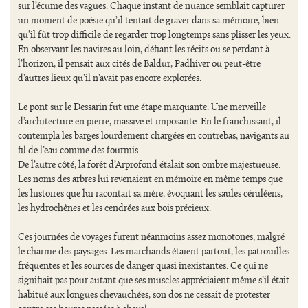
sur l’écume des vagues. Chaque instant de nuance semblait capturer
un moment de poésie qu’il tentait de graver dans sa mémoire, bien
qu’il fût trop difficile de regarder trop longtemps sans plisser les yeux.
En observant les navires au loin, défiant les récifs ou se perdant à
l’horizon, il pensait aux cités de Baldur, Padhiver ou peut-être
d’autres lieux qu’il n’avait pas encore explorées.
Le pont sur le Dessarin fut une étape marquante. Une merveille
d’architecture en pierre, massive et imposante. En le franchissant, il
contempla les barges lourdement chargées en contrebas, navigants au
fil de l’eau comme des fourmis.
De l’autre côté, la forêt d’Arprofond étalait son ombre majestueuse.
Les noms des arbres lui revenaient en mémoire en même temps que
les histoires que lui racontait sa mère, évoquant les saules céruléens,
les hydrochênes et les cendrées aux bois précieux.
Ces journées de voyages furent néanmoins assez monotones, malgré
le charme des paysages. Les marchands étaient partout, les patrouilles
fréquentes et les sources de danger quasi inexistantes. Ce qui ne
signifiait pas pour autant que ses muscles appréciaient même s’il était
habitué aux longues chevauchées, son dos ne cessait de protester