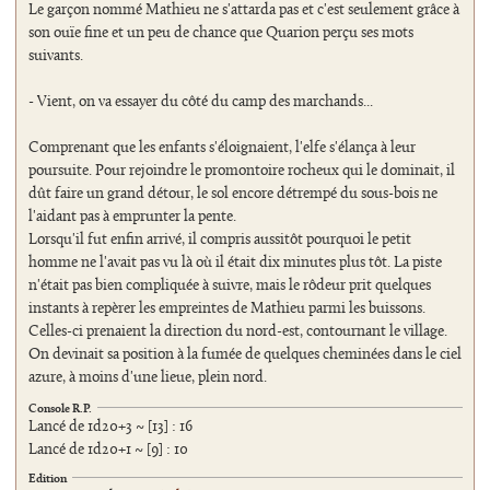
Le garçon nommé Mathieu ne s'attarda pas et c'est seulement grâce à
son ouïe fine et un peu de chance que Quarion perçu ses mots
suivants.
- Vient, on va essayer du côté du camp des marchands...
Comprenant que les enfants s'éloignaient, l'elfe s'élança à leur
poursuite. Pour rejoindre le promontoire rocheux qui le dominait, il
dût faire un grand détour, le sol encore détrempé du sous-bois ne
l'aidant pas à emprunter la pente.
Lorsqu'il fut enfin arrivé, il compris aussitôt pourquoi le petit
homme ne l'avait pas vu là où il était dix minutes plus tôt. La piste
n'était pas bien compliquée à suivre, mais le rôdeur prit quelques
instants à repèrer les empreintes de Mathieu parmi les buissons.
Celles-ci prenaient la direction du nord-est, contournant le village.
On devinait sa position à la fumée de quelques cheminées dans le ciel
azure, à moins d'une lieue, plein nord.
Console R.P.
Lancé de 1d20+3 ~ [13] : 16
Lancé de 1d20+1 ~ [9] : 10
Edition