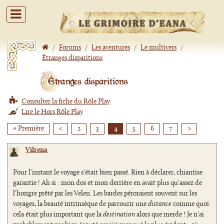
/
Forums
/
Les aventures
/
Le multivers
/
Étranges disparitions
Étranges disparitions
Consulter la fiche du Rôle Play
Lire le Hors Rôle Play
« Première
<
2
3
4
5
6
7
>
Vilrena
Pour l'instant le voyage s'était bien passé. Rien à déclarer, chiantise
garantie ! Ah si : mon dos et mon derrière en avait plus qu'assez de
l'hongre prêté par les Velen. Les bardes péroraient souvent sur les
voyages, la beauté intrinsèque de parcourir une
distance
comme quoi
cela était plus important que la
destination
alors que merde ! Je n'ai