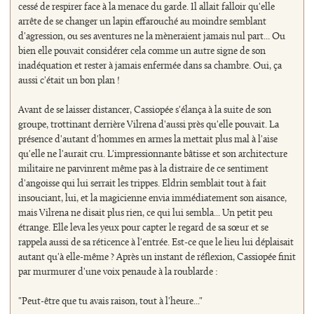
cessé de respirer face à la menace du garde. Il allait falloir qu'elle
arrête de se changer un lapin effarouché au moindre semblant
d'agression, ou ses aventures ne la mèneraient jamais nul part... Ou
bien elle pouvait considérer cela comme un autre signe de son
inadéquation et rester à jamais enfermée dans sa chambre. Oui, ça
aussi c'était un bon plan !
Avant de se laisser distancer, Cassiopée s'élança à la suite de son
groupe, trottinant derrière Vilrena d'aussi près qu'elle pouvait. La
présence d'autant d'hommes en armes la mettait plus mal à l'aise
qu'elle ne l'aurait cru. L'impressionnante bâtisse et son architecture
militaire ne parvinrent même pas à la distraire de ce sentiment
d'angoisse qui lui serrait les trippes. Eldrin semblait tout à fait
insouciant, lui, et la magicienne envia immédiatement son aisance,
mais Vilrena ne disait plus rien, ce qui lui sembla... Un petit peu
étrange. Elle leva les yeux pour capter le regard de sa sœur et se
rappela aussi de sa réticence à l'entrée. Est-ce que le lieu lui déplaisait
autant qu'à elle-même ? Après un instant de réflexion, Cassiopée finit
par murmurer d'une voix penaude à la roublarde :
"Peut-être que tu avais raison, tout à l'heure..."