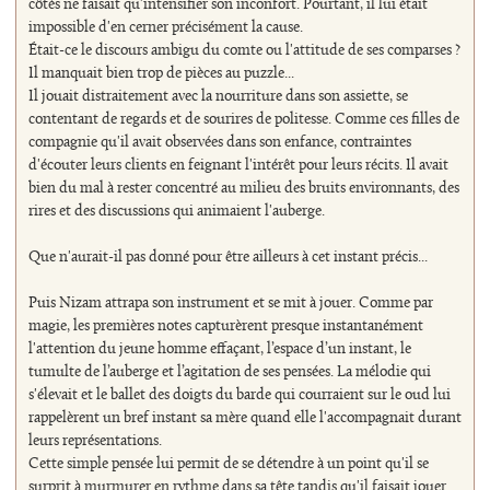
côtés ne faisait qu'intensifier son inconfort. Pourtant, il lui était
impossible d'en cerner précisément la cause.
Était-ce le discours ambigu du comte ou l'attitude de ses comparses ?
Il manquait bien trop de pièces au puzzle...
Il jouait distraitement avec la nourriture dans son assiette, se
contentant de regards et de sourires de politesse. Comme ces filles de
compagnie qu'il avait observées dans son enfance, contraintes
d'écouter leurs clients en feignant l'intérêt pour leurs récits. Il avait
bien du mal à rester concentré au milieu des bruits environnants, des
rires et des discussions qui animaient l'auberge.
Que n'aurait-il pas donné pour être ailleurs à cet instant précis...
Puis Nizam attrapa son instrument et se mit à jouer. Comme par
magie, les premières notes capturèrent presque instantanément
l'attention du jeune homme effaçant, l’espace d’un instant, le
tumulte de l’auberge et l’agitation de ses pensées. La mélodie qui
s'élevait et le ballet des doigts du barde qui courraient sur le oud lui
rappelèrent un bref instant sa mère quand elle l'accompagnait durant
leurs représentations.
Cette simple pensée lui permit de se détendre à un point qu'il se
surprit à murmurer en rythme dans sa tête tandis qu'il faisait jouer