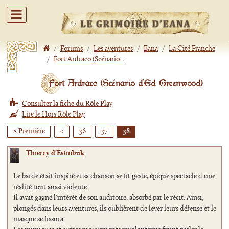
/
Forums
/
Les aventures
/
Eana
/
La Cité Franche
/
Fort Ardraco (Scénario...
Fort Ardraco (Scénario d'Ed Greenwood)
Consulter la fiche du Rôle Play
Lire le Hors Rôle Play
« Première
<
36
37
38
Thierry d'Estinbuk
Le barde était inspiré et sa chanson se fit geste, épique spectacle d'une
réalité tout aussi violente.
Il avait gagné l'intérêt de son auditoire, absorbé par le récit. Ainsi,
plongés dans leurs aventures, ils oublièrent de lever leurs défense et le
masque se fissura.