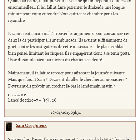
Quand au barde, il put prévenir la voisine qui lui répondit d'une voix
ensommeillée... Il lui fallut faire patienter le drakéide une longue
minute pour enfin entendre Nora quitter sa chambre pour les
rejoindre.
Nizam n'eut aucun mal à trouver les arguments pour convaincre ces
deux là de participer à leur embuscade. Ils avaient suffisamment de
grief contre les instigateurs de cette mascarade et le plan semblait
bien pensé, limitant les risques. Ils s'engagèrent donc à se tenir prêts.
Ils se dissimuleraient au niveau du chariot accidenté...
Maintenant, il fallait se reposer pour affronter la journée suivante.
Mais que faisait Sam ? Devaient-ils aller le chercher au monastère ?
Devraient-ils prévoir un crochet là-bas le lendemain matin ?
Console R.P.
Lancé de 1d20+7 ~ [19] : 26
16/04/2025 09h34
Sam OrgeJuteux
Sam en plus d'avoir faim commençait à avoir mal à la tête à force de